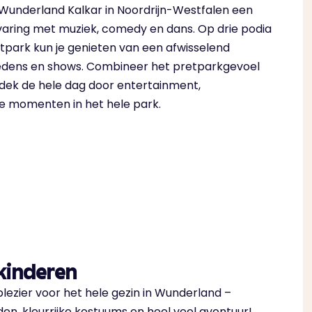
 Wunderland Kalkar in Noordrijn-Westfalen een
varing met muziek, comedy en dans. Op drie podia
etpark kun je genieten van een afwisselend
dens en shows. Combineer het pretparkgevoel
tdek de hele dag door entertainment,
e momenten in het hele park.
kinderen
lezier voor het hele gezin in Wunderland –
en, kleurrijke kostuums en heel veel avontuur!