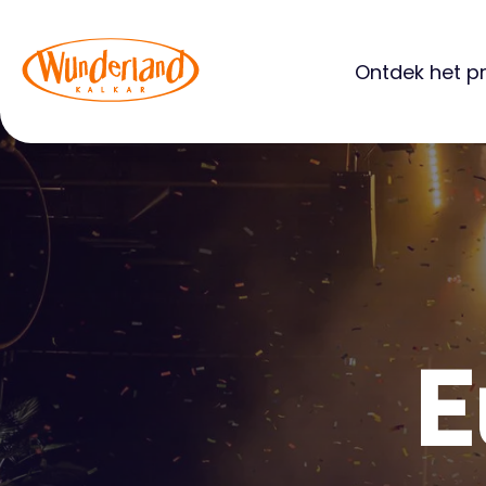
Ontdek het p
E