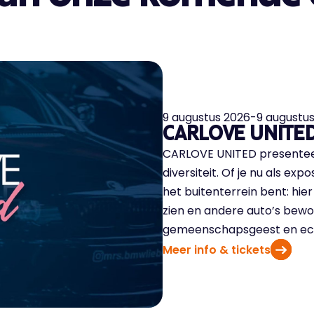
9 augustus 2026
-
9 augustu
CARLOVE UNITE
CARLOVE UNITED presenteer
diversiteit. Of je nu als ex
het buitenterrein bent: hier
zien en andere auto’s bewo
gemeenschapsgeest en ech
Meer info & tickets