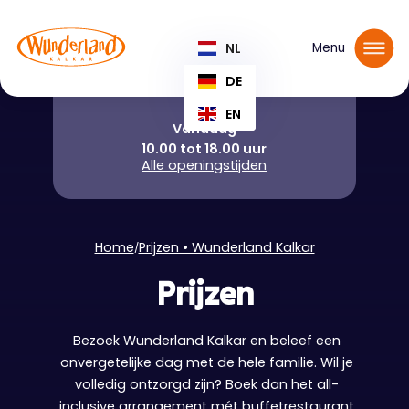
Reserveer jouw tickets
NL
Menu
DE
EN
Vandaag
10.00 tot 18.00 uur
Alle openingstijden
Home
Prijzen • Wunderland Kalkar
/
Prijzen
Bezoek Wunderland Kalkar en beleef een
onvergetelijke dag met de hele familie. Wil je
volledig ontzorgd zijn? Boek dan het all-
inclusive arrangement mét buffetrestaurant