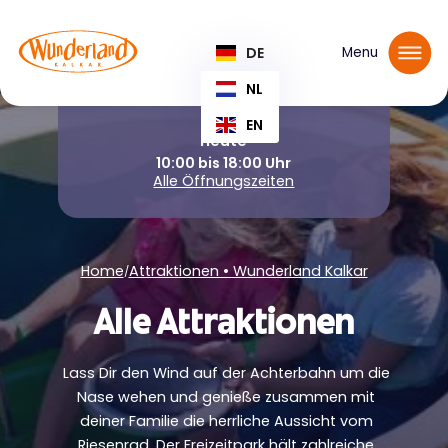
Tickets reservieren
DE
Menu
NL
EN
Heute
10:00 bis 18:00 Uhr
Alle Öffnungszeiten
Home
Attraktionen • Wunderland Kalkar
/
Alle Attraktionen
Lass Dir den Wind auf der Achterbahn um die
Nase wehen und genieße zusammen mit
deiner Familie die herrliche Aussicht vom
Riesenrad. Der Freizeitpark hält zahlreiche