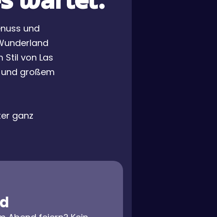
s wartet.
enuss und
 Wunderland
m Stil von Las
la und großem
ter ganz
nd