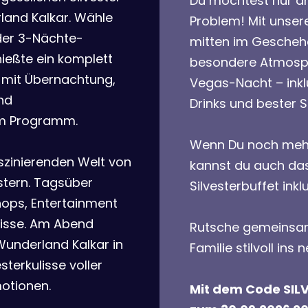
Du möchtest nur a
land Kalkar. Wähle
Problem! Mit unser
der 3-Nächte-
mitten im Gescheh
eßte ein komplett
besondere Atmosph
s mit Übernachtung,
Vegas-Nacht – inkl
nd
Drinks und bester 
m Programm.
Wenn Du noch meh
szinierenden Welt von
kannst du auch das
stern. Tagsüber
Silvesterbuffet in
ops, Entertainment
nisse. Am Abend
Rutsche gemeinsam
Wunderland Kalkar in
Familie stilvoll ins 
terkulisse voller
otionen.
Mit dem Code SILV