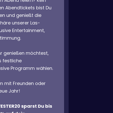
m Abend feiern? Kein
en Abendtickets bist Du
en und genießt die
äre unserer Las-
usive Entertainment,
Stimmung.
r genießen möchtest,
 festliche
klusive Programm wählen.
 mit Freunden oder
neue Jahr!
ESTER20 sparst Du bis