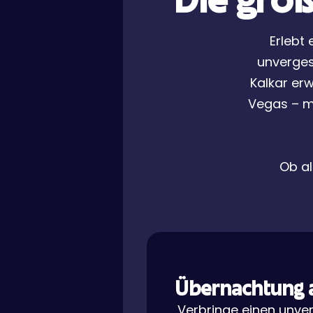
Die größ
Erlebt
unverges
Kalkar erw
Vegas – mi
Ob al
Übernachtung a
Verbringe einen unver